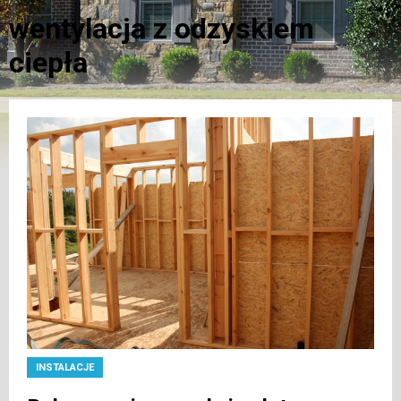
wentylacja z odzyskiem
ciepła
INSTALACJE