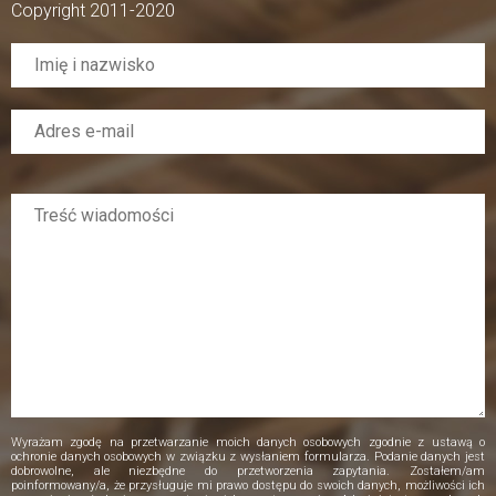
Copyright 2011-2020
Wyrażam zgodę na przetwarzanie moich danych osobowych zgodnie z ustawą o
ochronie danych osobowych w związku z wysłaniem formularza. Podanie danych jest
dobrowolne, ale niezbędne do przetworzenia zapytania. Zostałem/am
poinformowany/a, że przysługuje mi prawo dostępu do swoich danych, możliwości ich