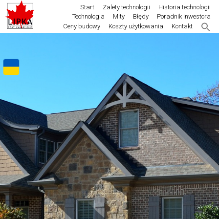
Start
Zalety technologii
Historia technologii
Technologia
Mity
Błędy
Poradnik inwestora
Ceny budowy
Koszty użytkowania
Kontakt