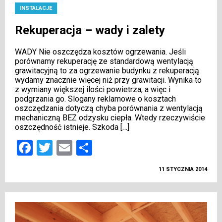
INSTALACJE
Rekuperacja – wady i zalety
WADY Nie oszczędza kosztów ogrzewania. Jeśli
porównamy rekuperację ze standardową wentylacją
grawitacyjną to za ogrzewanie budynku z rekuperacją
wydamy znacznie więcej niż przy grawitacji. Wynika to
z wymiany większej ilości powietrza, a więc i
podgrzania go. Slogany reklamowe o kosztach
oszczędzania dotyczą chyba porównania z wentylacją
mechaniczną BEZ odzysku ciepła. Wtedy rzeczywiście
oszczędność istnieje. Szkoda […]
Facebook
Twitter
Email
Podziel
się
11 STYCZNIA 2014