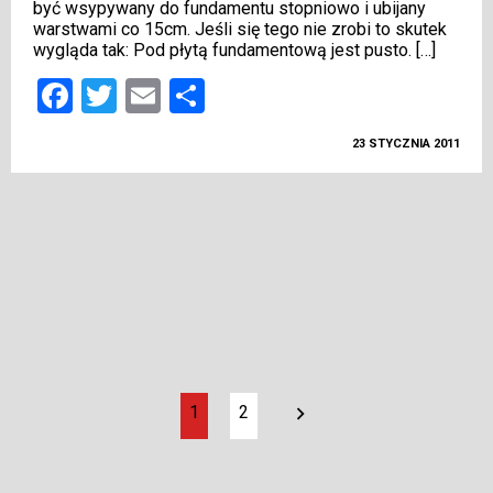
być wsypywany do fundamentu stopniowo i ubijany
warstwami co 15cm. Jeśli się tego nie zrobi to skutek
wygląda tak: Pod płytą fundamentową jest pusto. […]
Facebook
Twitter
Email
Podziel
się
23 STYCZNIA 2011
1
2