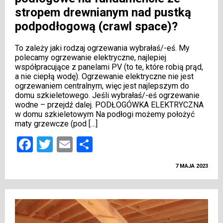
stropem drewnianym nad pustką
podpodłogową (crawl space)?
To zależy jaki rodzaj ogrzewania wybrałaś/-eś. My
polecamy ogrzewanie elektryczne, najlepiej
współpracujące z panelami PV (to te, które robią prąd,
a nie ciepłą wodę). Ogrzewanie elektryczne nie jest
ogrzewaniem centralnym, więc jest najlepszym do
domu szkieletowego. Jeśli wybrałaś/-eś ogrzewanie
wodne – przejdź dalej. PODŁOGÓWKA ELEKTRYCZNA
w domu szkieletowym Na podłogi możemy położyć
maty grzewcze (pod […]
Facebook
Twitter
Email
Podziel
się
7 MAJA 2023