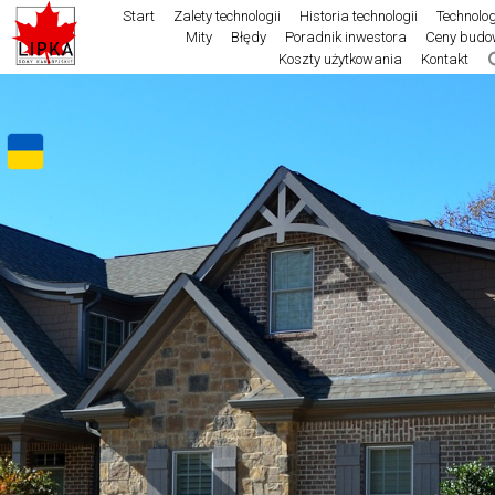
Start
Zalety technologii
Historia technologii
Technolo
Mity
Błędy
Poradnik inwestora
Ceny budo
Koszty użytkowania
Kontakt