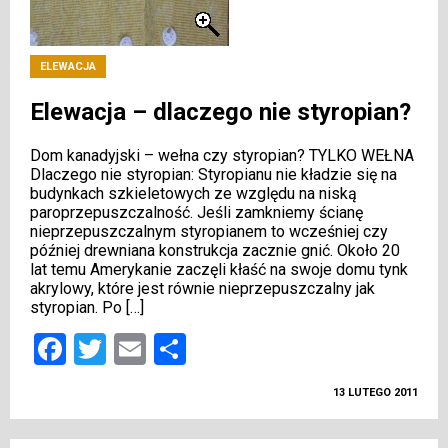
ELEWACJA
Elewacja – dlaczego nie styropian?
Dom kanadyjski – wełna czy styropian? TYLKO WEŁNA
Dlaczego nie styropian: Styropianu nie kładzie się na
budynkach szkieletowych ze względu na niską
paroprzepuszczalność. Jeśli zamkniemy ścianę
nieprzepuszczalnym styropianem to wcześniej czy
później drewniana konstrukcja zacznie gnić. Około 20
lat temu Amerykanie zaczęli kłaść na swoje domu tynk
akrylowy, które jest równie nieprzepuszczalny jak
styropian. Po […]
Facebook
Twitter
Email
Podziel
się
13 LUTEGO 2011