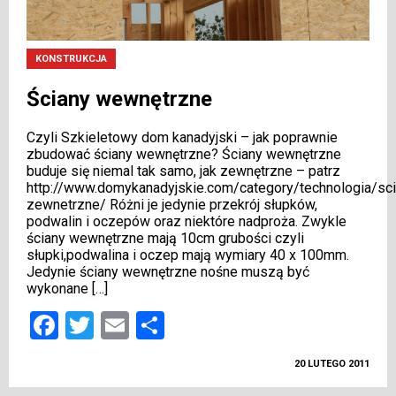
KONSTRUKCJA
Ściany wewnętrzne
Czyli Szkieletowy dom kanadyjski – jak poprawnie
zbudować ściany wewnętrzne? Ściany wewnętrzne
buduje się niemal tak samo, jak zewnętrzne – patrz
http://www.domykanadyjskie.com/category/technologia/sci
zewnetrzne/ Różni je jedynie przekrój słupków,
podwalin i oczepów oraz niektóre nadproża. Zwykle
ściany wewnętrzne mają 10cm grubości czyli
słupki,podwalina i oczep mają wymiary 40 x 100mm.
Jedynie ściany wewnętrzne nośne muszą być
wykonane […]
Facebook
Twitter
Email
Podziel
się
20 LUTEGO 2011