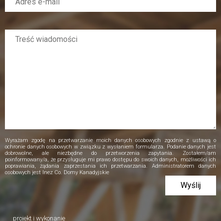
Wyrażam zgodę na przetwarzanie moich danych osobowych zgodnie z ustawą o
ochronie danych osobowych w związku z wysłaniem formularza. Podanie danych jest
dobrowolne, ale niezbędne do przetworzenia zapytania. Zostałem/am
poinformowany/a, że przysługuje mi prawo dostępu do swoich danych, możliwości ich
poprawiania, żądania zaprzestania ich przetwarzania. Administratorem danych
osobowych jest Inez Co. Domy Kanadyjskie
projekt i wykonanie