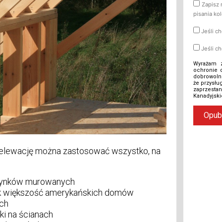
Zapisz 
pisania ko
Jeśli c
Jeśli c
Wyrażam 
ochronie 
dobrowolne
że przysłu
zaprzestan
Kanadyjsk
ko elewację można zastosować wszystko, na
udynków murowanych
jak większość amerykańskich domów
ch
ki na ścianach