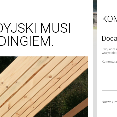
KO
DYJSKI MUSI
DINGIEM.
Doda
Twój adres
wszystkie 
Komentarz
Nazwa / im