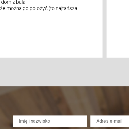
 dom z bala
akże można go położyć (to najtańsza