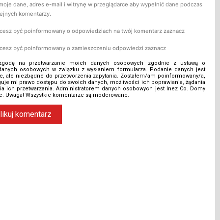
moje dane, adres e-mail i witrynę w przeglądarce aby wypełnić dane podczas
lejnych komentarzy.
hcesz być poinformowany o odpowiedziach na twój komentarz zaznacz
hcesz być poinformowany o zamieszczeniu odpowiedzi zaznacz
zgodę na przetwarzanie moich danych osobowych zgodnie z ustawą o
danych osobowych w związku z wysłaniem formularza. Podanie danych jest
, ale niezbędne do przetworzenia zapytania. Zostałem/am poinformowany/a,
guje mi prawo dostępu do swoich danych, możliwości ich poprawiania, żądania
ia ich przetwarzania. Administratorem danych osobowych jest Inez Co. Domy
ie. Uwaga! Wszystkie komentarze są moderowane.