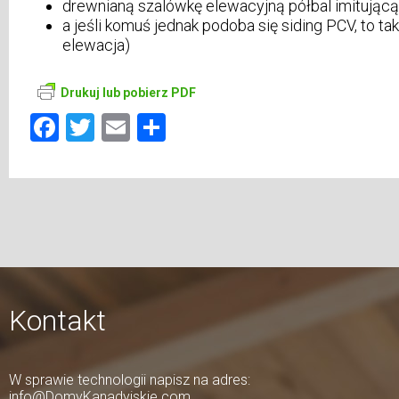
drewnianą szalówkę elewacyjną półbal imitującą
a jeśli komuś jednak podoba się siding PCV, to t
elewacja)
Drukuj lub pobierz PDF
Facebook
Twitter
Email
Podziel
się
Kontakt
W sprawie technologii napisz na adres:
info@DomyKanadyjskie.com