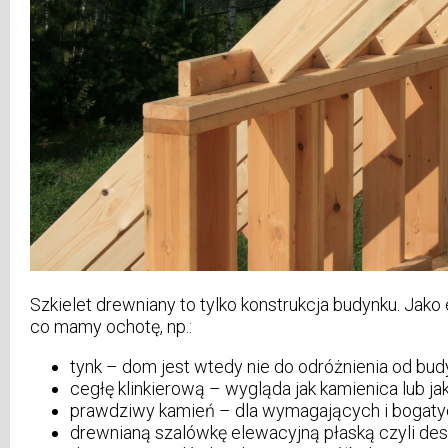
Szkielet drewniany to tylko konstrukcja budynku. Ja
co mamy ochotę, np.:
tynk – dom jest wtedy nie do odróżnienia od b
cegłę klinkierową – wygląda jak kamienica lub 
prawdziwy kamień – dla wymagających i bogaty
drewnianą szalówkę elewacyjną płaską czyli des