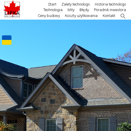
Start
Zalety technologii
Historia technologii
Technologia
Mity
Błędy
Poradnik inwestora
Ceny budowy
Koszty użytkowania
Kontakt