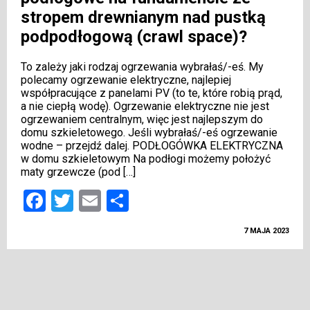
stropem drewnianym nad pustką
podpodłogową (crawl space)?
To zależy jaki rodzaj ogrzewania wybrałaś/-eś. My
polecamy ogrzewanie elektryczne, najlepiej
współpracujące z panelami PV (to te, które robią prąd,
a nie ciepłą wodę). Ogrzewanie elektryczne nie jest
ogrzewaniem centralnym, więc jest najlepszym do
domu szkieletowego. Jeśli wybrałaś/-eś ogrzewanie
wodne – przejdź dalej. PODŁOGÓWKA ELEKTRYCZNA
w domu szkieletowym Na podłogi możemy położyć
maty grzewcze (pod […]
Facebook
Twitter
Email
Podziel
się
7 MAJA 2023